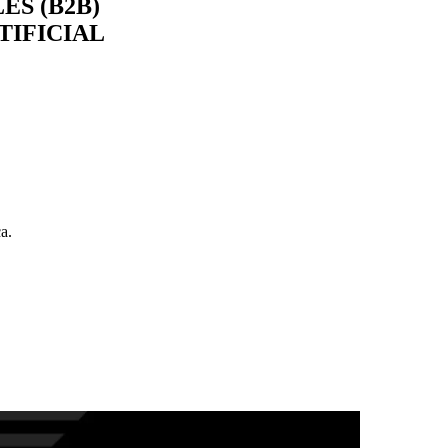
ES (B2B)
TIFICIAL
ú, que buscan dominar cada etapa del proceso comercial y converti
 guía desde los fundamentos de las ventas profesionales hasta técnicas
tivas que puedes implementar de inmediato para maximizar tus resultados
Ts) diseñadas exclusivamente para este curso, que potenciarán tu ap
.
a.
u aprendizaje y te permitirán aplicar cada lección en situaciones reales
rcial.
a
para brindarte las claves que necesitas para convertirte en un vendedor