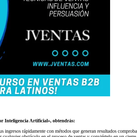
or
Inteligencia Artificial», obtendrás:
us ingresos rápidamente con métodos que generan resultados comproba
cualquier obstáculo en el proceso de ventas y conviértelo en un cierre 