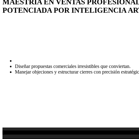
MAESTRÍA EN VENTAS PROFESIONAL
POTENCIADA POR INTELIGENCIA AR
Es un curso online diseñado para profesionales de ventas como t
A través de un programa estructurado en módulos clave, este curso te
identificar oportunidades, superar desafíos y diseñar estrategias efec
Además, contarás con herramientas de inteligencia artificial (GP
Identificar y prospectar clientes ideales de manera más eficiente
Diseñar propuestas comerciales irresistibles que conviertan.
Manejar objeciones y estructurar cierres con precisión estratégic
También tendrás acceso a materiales de apoyo prácticos que reforzarán t
todas las herramientas necesarias para transformar tu desempeño come
Este curso combina conocimiento experto con tecnología de punt
¿Estás listo para alcanzar el siguiente nivel en tus ventas?